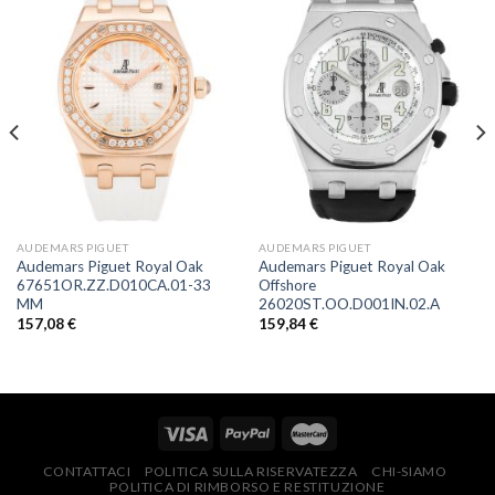
AUDEMARS PIGUET
AUDEMARS PIGUET
Audemars Piguet Royal Oak
Audemars Piguet Royal Oak
67651OR.ZZ.D010CA.01-33
Offshore
MM
26020ST.OO.D001IN.02.A
157,08
€
159,84
€
CONTATTACI
POLITICA SULLA RISERVATEZZA
CHI-SIAMO
POLITICA DI RIMBORSO E RESTITUZIONE