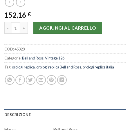
152,16
€
Bell and Ross Vintage 126 BR126-94-41 MM quantità
AGGIUNGI AL CARRELLO
COD:
45328
Categorie:
Bell and Ross
,
Vintage 126
Tag:
orologi replica
,
orologi replica Bell and Ross
,
orologi replica italia
DESCRIZIONE
Marca
Bell and Ross