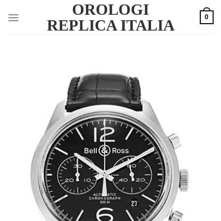
OROLOGI
Skip
0
to
REPLICA ITALIA
content