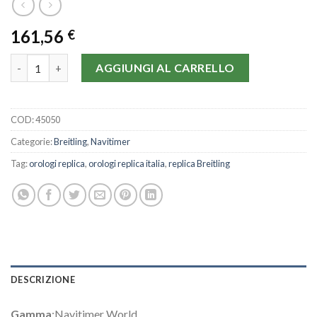
161,56
€
Breitling Navitimer World A24322-46 MM quantità
AGGIUNGI AL CARRELLO
COD:
45050
Categorie:
Breitling
,
Navitimer
Tag:
orologi replica
,
orologi replica italia
,
replica Breitling
DESCRIZIONE
Gamma
:Navitimer World