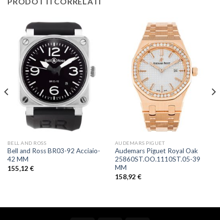
PRODOTTI CORRELATI
BELL AND ROSS
AUDEMARS PIGUET
Bell and Ross BR03-92 Acciaio-
Audemars Piguet Royal Oak
42 MM
25860ST.OO.1110ST.05-39
MM
155,12
€
158,92
€