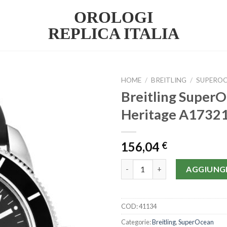
OROLOGI
REPLICA ITALIA
HOME
/
BREITLING
/
SUPERO
Breitling Super
Heritage A1732
156,04
€
Breitling SuperOcean Heritag
AGGIUNGI
COD:
41134
Categorie:
Breitling
,
SuperOcean