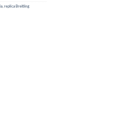
ia
,
replica Breitling