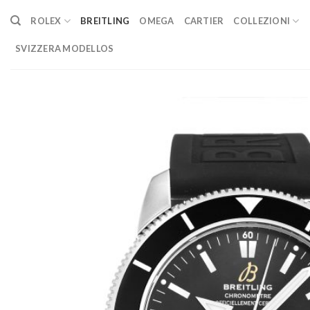
Skip
ROLEX
BREITLING
OMEGA
CARTIER
COLLEZIONI
to
content
SVIZZERA MODELLOS