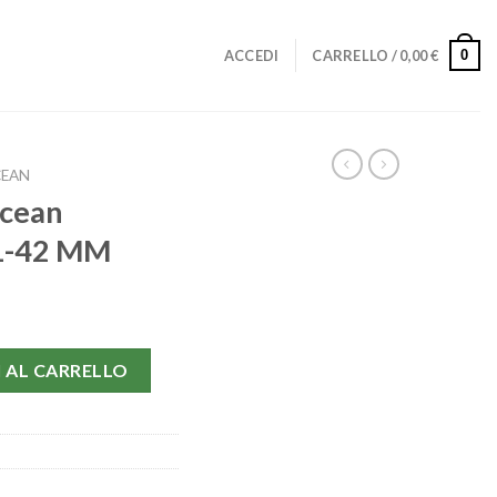
0
ACCEDI
CARRELLO /
0,00
€
CEAN
Ocean
1-42 MM
e A17321-42 MM quantità
 AL CARRELLO