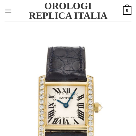
OROLOGI
Skip
0
to
REPLICA ITALIA
content