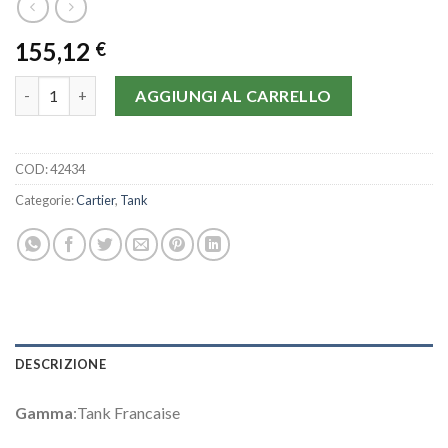
155,12
€
Cartier Tank Francaise WE100131-25 MM quantità
AGGIUNGI AL CARRELLO
COD:
42434
Categorie:
Cartier
,
Tank
DESCRIZIONE
Gamma
:Tank Francaise