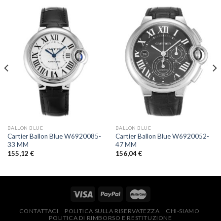
BALLON BLUE
BALLON BLUE
Cartier Ballon Blue W6920085-
Cartier Ballon Blue W6920052-
33 MM
47 MM
155,12
€
156,04
€
CONTATTACI
POLITICA SULLA RISERVATEZZA
CHI-SIAMO
POLITICA DI RIMBORSO E RESTITUZIONE