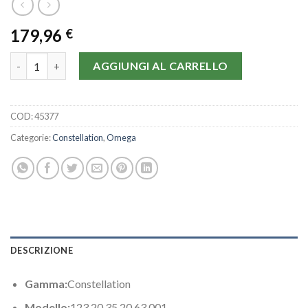
179,96
€
Omega Constellation Chronometer 123.20.35.20.63.001-35 MM 
AGGIUNGI AL CARRELLO
COD:
45377
Categorie:
Constellation
,
Omega
DESCRIZIONE
Gamma:
Constellation
Modello:
123.20.35.20.63.001