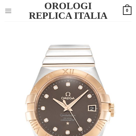
OROLOGI
Skip
0
to
REPLICA ITALIA
content