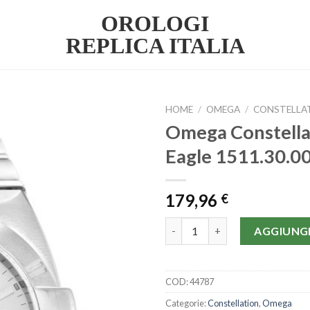
OROLOGI
REPLICA ITALIA
HOME
/
OMEGA
/
CONSTELLA
Omega Constella
Eagle 1511.30.
179,96
€
Omega Constellation Double E
AGGIUNGI
COD:
44787
Categorie:
Constellation
,
Omega