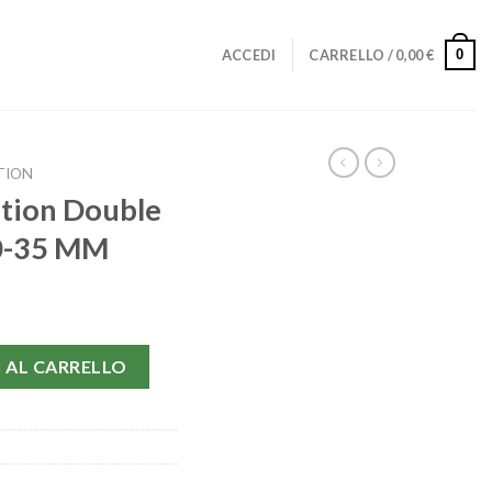
0
ACCEDI
CARRELLO /
0,00
€
TION
tion Double
00-35 MM
agle 1511.30.00-35 MM quantità
 AL CARRELLO