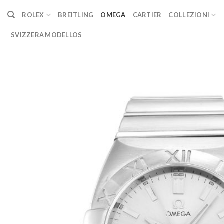
Skip
ROLEX
BREITLING
OMEGA
CARTIER
COLLEZIONI
to
content
SVIZZERA MODELLOS