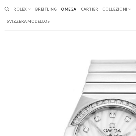
Skip
ROLEX
BREITLING
OMEGA
CARTIER
COLLEZIONI
to
content
SVIZZERA MODELLOS