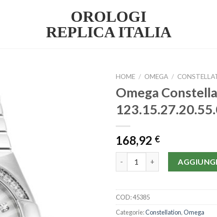
OROLOGI
REPLICA ITALIA
HOME
/
OMEGA
/
CONSTELLA
Omega Constella
123.15.27.20.5
168,92
€
Omega Constellation Ladies 12
AGGIUNGI
COD:
45385
Categorie:
Constellation
,
Omega