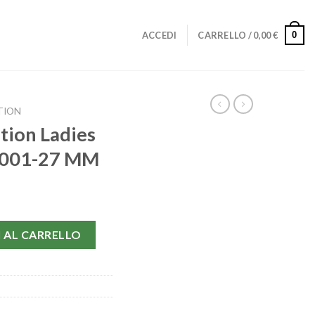
0
ACCEDI
CARRELLO /
0,00
€
TION
tion Ladies
5.001-27 MM
3.15.27.20.55.001-27 MM quantità
 AL CARRELLO