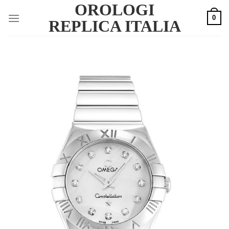
OROLOGI
Skip
0
to
REPLICA ITALIA
content