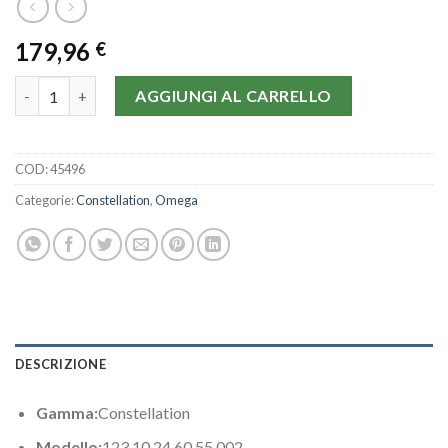
179,96
€
Omega Constellation Mini 123.10.24.60.55.002-24 MM quantità
AGGIUNGI AL CARRELLO
COD:
45496
Categorie:
Constellation
,
Omega
DESCRIZIONE
Gamma:
Constellation
Modello:
123.10.24.60.55.002