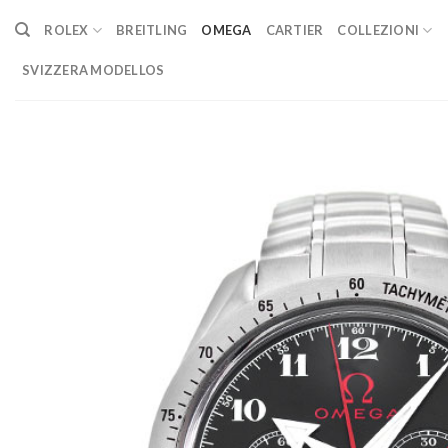
Skip
ROLEX
BREITLING
OMEGA
CARTIER
COLLEZIONI
to
content
SVIZZERA MODELLOS