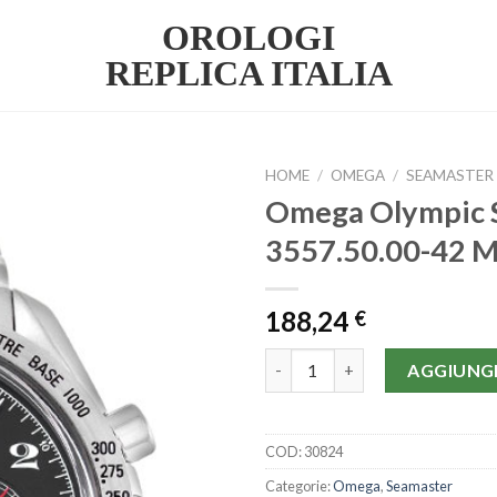
OROLOGI
REPLICA ITALIA
HOME
/
OMEGA
/
SEAMASTER
Omega Olympic 
3557.50.00-42 
188,24
€
Omega Olympic Speedmaster 3
AGGIUNGI
COD:
30824
Categorie:
Omega
,
Seamaster