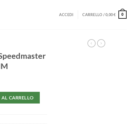
0
ACCEDI
CARRELLO /
0,00
€
Speedmaster
MM
557.50.00-42 MM quantità
 AL CARRELLO