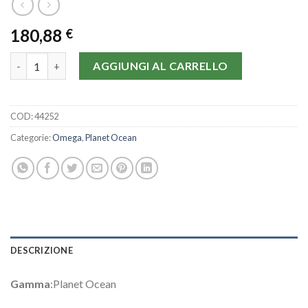
180,88
€
Omega Planet Ocean 232.30.42.21.01.002-42 MM quantità
AGGIUNGI AL CARRELLO
COD:
44252
Categorie:
Omega
,
Planet Ocean
DESCRIZIONE
Gamma
:Planet Ocean