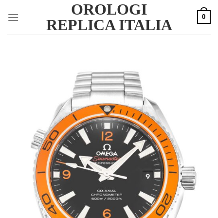
OROLOGI
Skip
0
to
REPLICA ITALIA
content