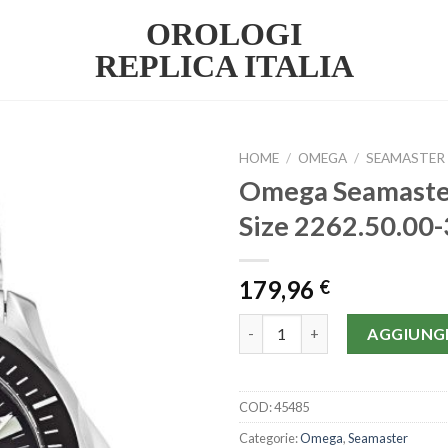
OROLOGI
REPLICA ITALIA
HOME
/
OMEGA
/
SEAMASTER
Omega Seamaste
Size 2262.50.00
179,96
€
Omega Seamaster 300m Mid-Siz
AGGIUNGI
COD:
45485
Categorie:
Omega
,
Seamaster