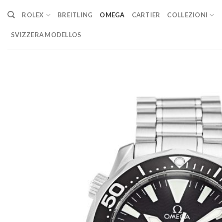
Skip
ROLEX
BREITLING
OMEGA
CARTIER
COLLEZIONI
to
content
SVIZZERA MODELLOS