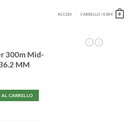
0
ACCEDI
CARRELLO /
0,00
€
r 300m Mid-
-36.2 MM
e 2262.50.00-36.2 MM quantità
 AL CARRELLO