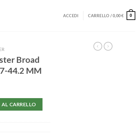
0
ACCEDI
CARRELLO /
0,00
€
ER
ter Broad
37-44.2 MM
ow 3881.50.37-44.2 MM quantità
 AL CARRELLO