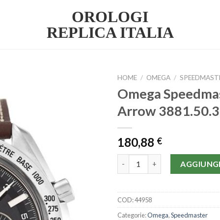
OROLOGI
REPLICA ITALIA
HOME
/
OMEGA
/
SPEEDMAST
Omega Speedmas
Arrow 3881.50.
180,88
€
Omega Speedmaster Broad Arr
AGGIUNGI
COD:
44958
Categorie:
Omega
,
Speedmaster