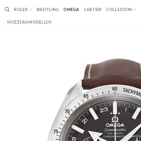
Skip
ROLEX
BREITLING
OMEGA
CARTIER
COLLEZIONI
to
content
SVIZZERA MODELLOS