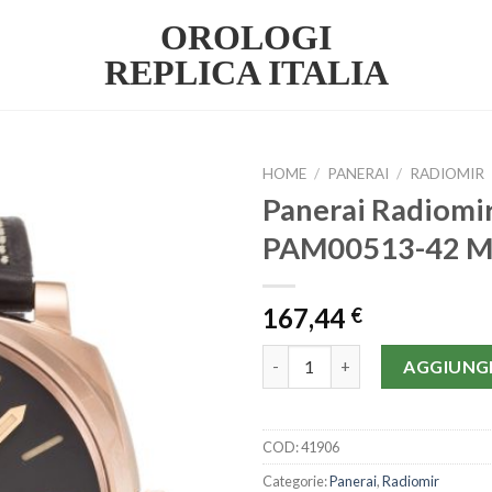
OROLOGI
REPLICA ITALIA
HOME
/
PANERAI
/
RADIOMIR
Panerai Radiomi
PAM00513-42 
167,44
€
Panerai Radiomir Automatico
AGGIUNGI
COD:
41906
Categorie:
Panerai
,
Radiomir