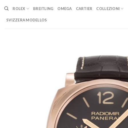
Skip
ROLEX
BREITLING
OMEGA
CARTIER
COLLEZIONI
to
content
SVIZZERA MODELLOS