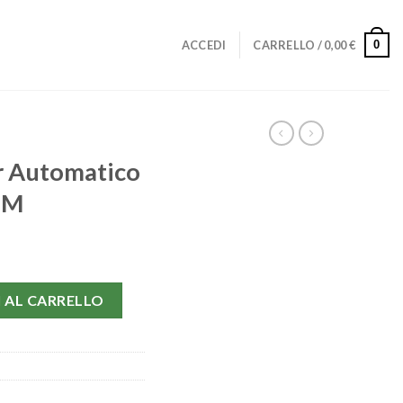
0
ACCEDI
CARRELLO /
0,00
€
r Automatico
MM
 PAM00513-42 MM quantità
 AL CARRELLO