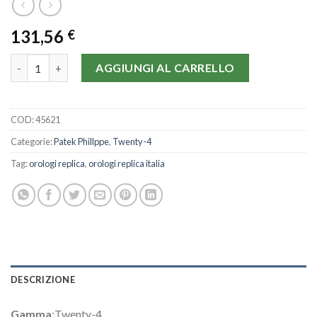
131,56
€
Patek Phillppe Twenty-4 4908/310G-22.8 MM quantità
AGGIUNGI AL CARRELLO
COD:
45621
Categorie:
Patek Phillppe
,
Twenty-4
Tag:
orologi replica
,
orologi replica italia
DESCRIZIONE
Gamma
:Twenty-4