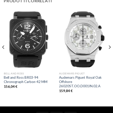
PRODOTTI CORRELATI
BELL AND ROSS
AUDEMARS PIGUET
Bell and Ross BR03-94
Audemars Piguet Royal Oak
Chronograph Carbon-42 MM
Offshore
26020ST.OO.D001IN.02.A
156,04
€
159,84
€