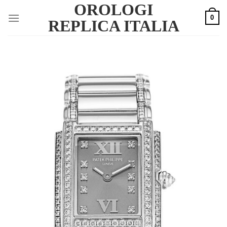
OROLOGI
Skip
0
to
REPLICA ITALIA
content