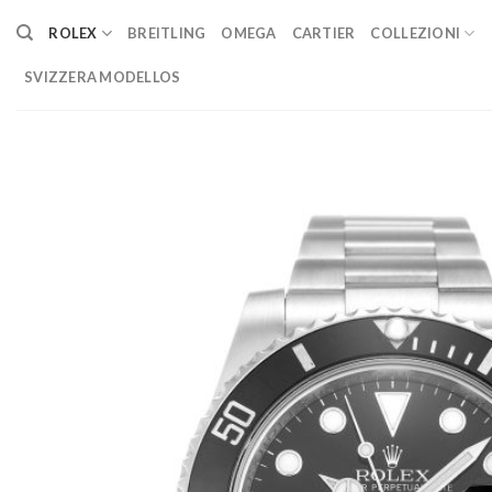
Skip
ROLEX
BREITLING
OMEGA
CARTIER
COLLEZIONI
to
content
SVIZZERA MODELLOS