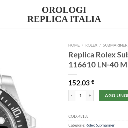
OROLOGI
REPLICA ITALIA
HOME
/
ROLEX
/
SUBMARINER
Replica Rolex S
116610 LN-40 
152,03
€
Replica Rolex Submariner 116
AGGIUNGI
COD:
43158
Categorie:
Rolex
,
Submariner