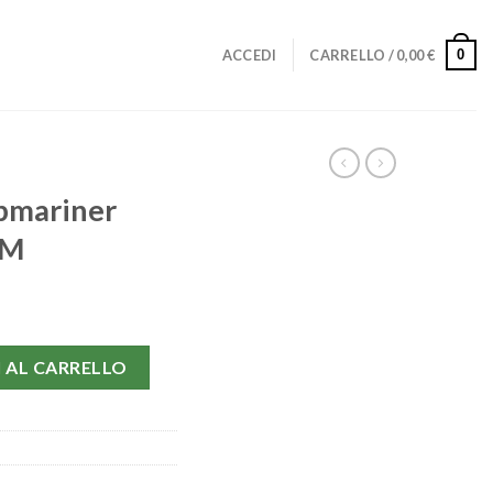
0
ACCEDI
CARRELLO /
0,00
€
ubmariner
MM
610 LN-40 MM quantità
 AL CARRELLO