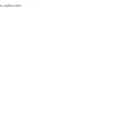
ia
,
replica rolex