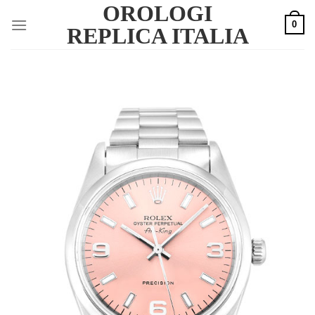
OROLOGI
Skip
0
to
REPLICA ITALIA
content