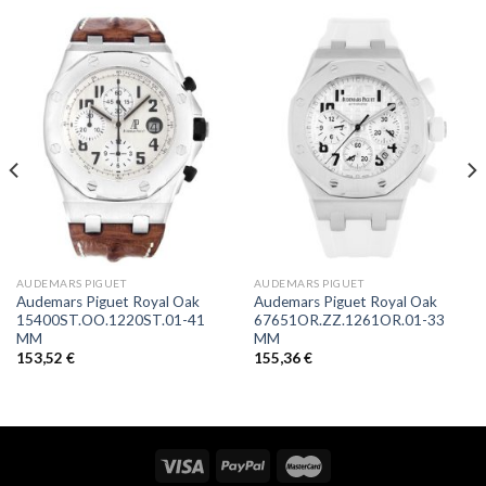
AUDEMARS PIGUET
AUDEMARS PIGUET
Audemars Piguet Royal Oak
Audemars Piguet Royal Oak
15400ST.OO.1220ST.01-41
67651OR.ZZ.1261OR.01-33
MM
MM
153,52
€
155,36
€