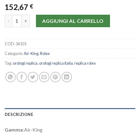
152,67
€
Rolex Air-King 14000-34 MM quantità
AGGIUNGI AL CARRELLO
COD:
36101
Categorie:
Air-King
,
Rolex
Tag:
orologi replica
,
orologi replica italia
,
replica rolex
DESCRIZIONE
Gamma
:Air-King