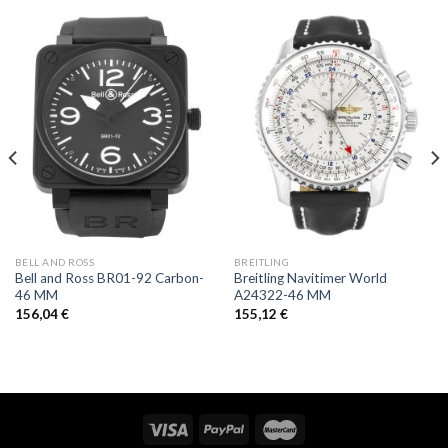
BELL AND ROSS
BREITLING
Bell and Ross BR01-92 Carbon-
Breitling Navitimer World
46 MM
A24322-46 MM
156,04
€
155,12
€