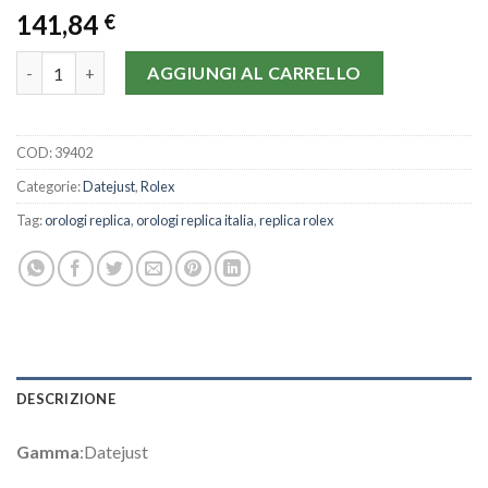
141,84
€
Rolex Datejust 16013-36 MM quantità
AGGIUNGI AL CARRELLO
COD:
39402
Categorie:
Datejust
,
Rolex
Tag:
orologi replica
,
orologi replica italia
,
replica rolex
DESCRIZIONE
Gamma
:Datejust