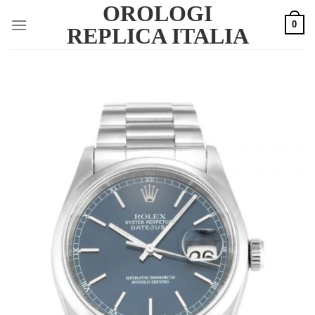
OROLOGI
Skip
0
to
REPLICA ITALIA
content