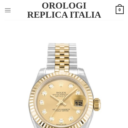
OROLOGI
Skip
0
to
REPLICA ITALIA
content