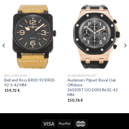
BELL AND ROSS
AUDEMARS PIGUET
Bell and Ross BR03-92 BR03-
Audemars Piguet Royal Oak
92-S-42 MM
Offshore
26020ST.OO.D001IN.02.-42
159,72
€
MM
150,76
€