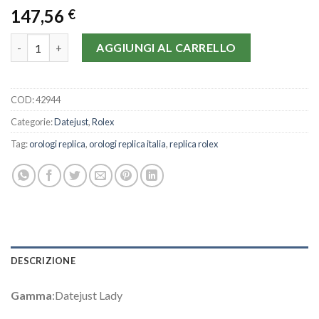
147,56
€
Rolex Datejust Lady 179173-26 MM quantità
AGGIUNGI AL CARRELLO
COD:
42944
Categorie:
Datejust
,
Rolex
Tag:
orologi replica
,
orologi replica italia
,
replica rolex
DESCRIZIONE
Gamma
:Datejust Lady