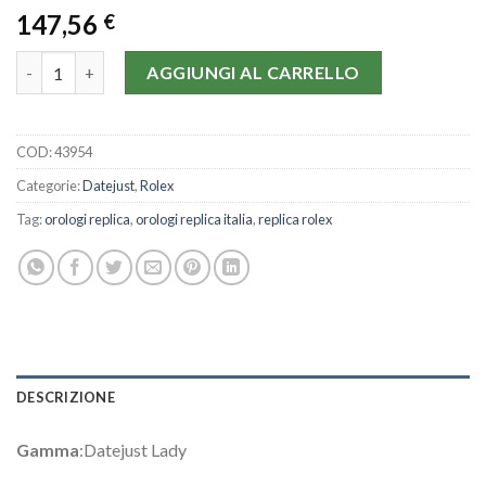
147,56
€
Rolex Datejust Lady 179313-26 MM quantità
AGGIUNGI AL CARRELLO
COD:
43954
Categorie:
Datejust
,
Rolex
Tag:
orologi replica
,
orologi replica italia
,
replica rolex
DESCRIZIONE
Gamma
:Datejust Lady