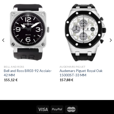
BELL AND ROSS
AUDEMARS PIGUET
Bell and Ross BR03-92 Acciaio-
Audemars Piguet Royal Oak
42 MM
15000ST-33 MM
155,12
€
157,88
€