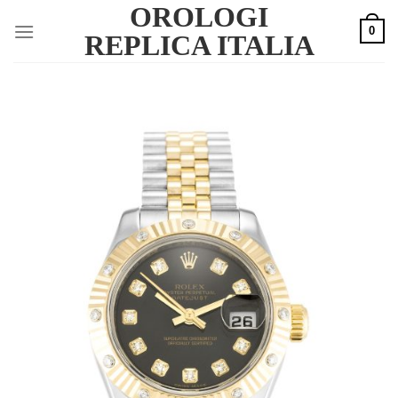
OROLOGI
Skip
0
to
REPLICA ITALIA
content