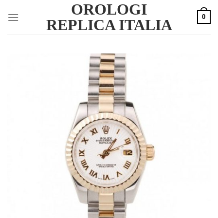
OROLOGI
Skip
0
to
REPLICA ITALIA
content