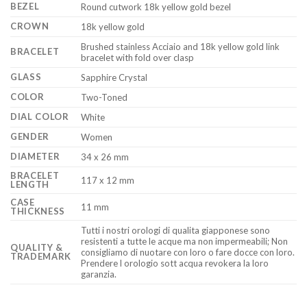
BEZEL
Round cutwork 18k yellow gold bezel
CROWN
18k yellow gold
Brushed stainless Acciaio and 18k yellow gold link
BRACELET
bracelet with fold over clasp
GLASS
Sapphire Crystal
COLOR
Two-Toned
DIAL COLOR
White
GENDER
Women
DIAMETER
34 x 26 mm
BRACELET
117 x 12 mm
LENGTH
CASE
11 mm
THICKNESS
Tutti i nostri orologi di qualita giapponese sono
resistenti a tutte le acque ma non impermeabili; Non
QUALITY &
consigliamo di nuotare con loro o fare docce con loro.
TRADEMARK
Prendere l orologio sott acqua revokera la loro
garanzia.