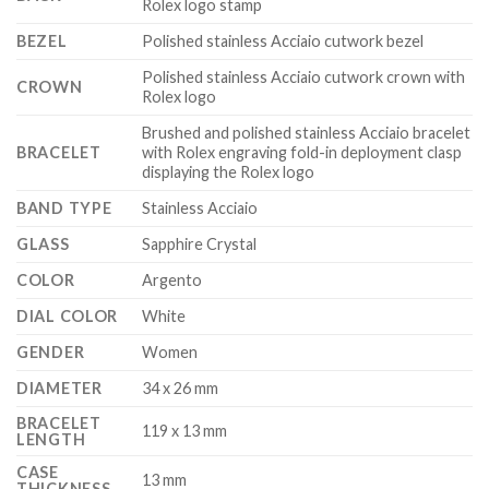
Rolex logo stamp
BEZEL
Polished stainless Acciaio cutwork bezel
Polished stainless Acciaio cutwork crown with
CROWN
Rolex logo
Brushed and polished stainless Acciaio bracelet
BRACELET
with Rolex engraving fold-in deployment clasp
displaying the Rolex logo
BAND TYPE
Stainless Acciaio
GLASS
Sapphire Crystal
COLOR
Argento
DIAL COLOR
White
GENDER
Women
DIAMETER
34 x 26 mm
BRACELET
119 x 13 mm
LENGTH
CASE
13 mm
THICKNESS