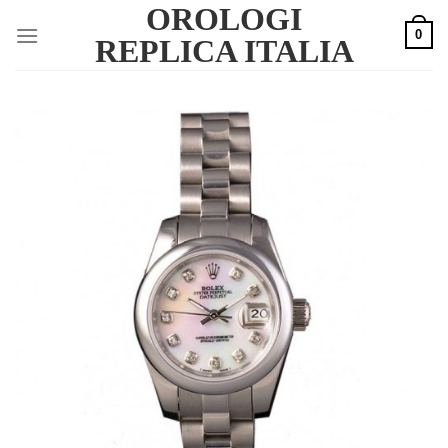
OROLOGI
Skip
0
to
REPLICA ITALIA
content