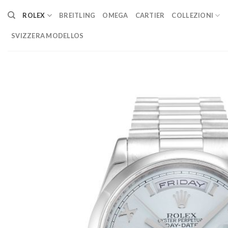
Skip
ROLEX
BREITLING
OMEGA
CARTIER
COLLEZIONI
to
content
SVIZZERA MODELLOS