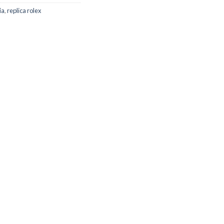
ia
,
replica rolex