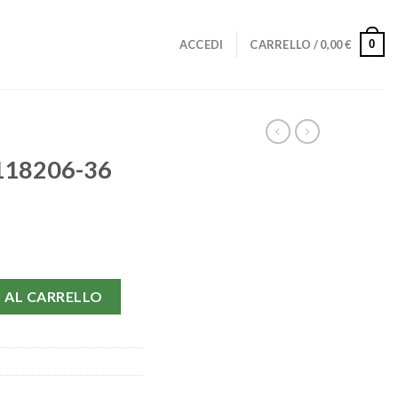
0
ACCEDI
CARRELLO /
0,00
€
 118206-36
 quantità
 AL CARRELLO