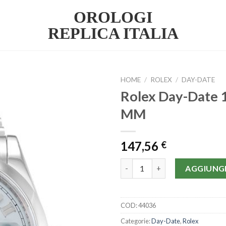
OROLOGI
REPLICA ITALIA
HOME
/
ROLEX
/
DAY-DATE
Rolex Day-Date
MM
147,56
€
Rolex Day-Date 118206-36 MM
AGGIUNGI
COD:
44036
Categorie:
Day-Date
,
Rolex