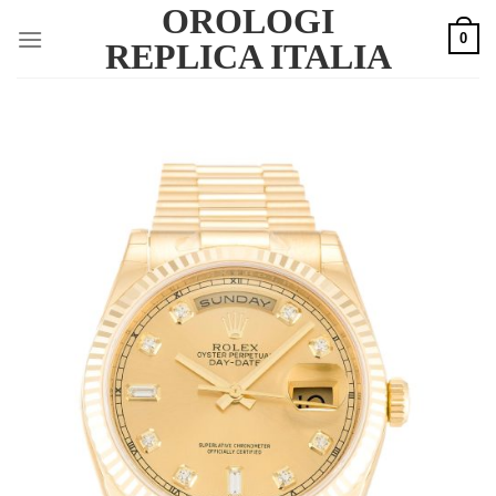
OROLOGI
Skip
0
to
REPLICA ITALIA
content