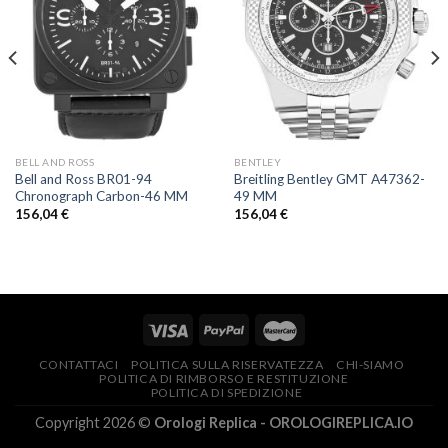
BELL AND ROSS
BENTLEY
Bell and Ross BR01-94
Breitling Bentley GMT A47362-
Chronograph Carbon-46 MM
49 MM
156,04
€
156,04
€
CONTATTACI
POLITICA SULLA RISERVATEZZA
CHI-SIAMO
POLITICA DI RIMBORSO E RESTITUZIONE
POLITICA DI SPEDIZIONE
Copyright 2026 ©
Orologi Replica - OROLOGIREPLICA.IO