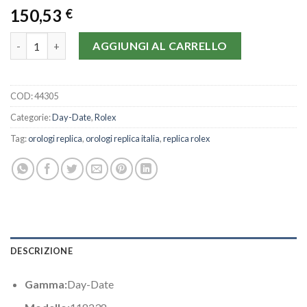
150,53
€
Rolex Day-Date 118238-36 MM quantità
AGGIUNGI AL CARRELLO
COD:
44305
Categorie:
Day-Date
,
Rolex
Tag:
orologi replica
,
orologi replica italia
,
replica rolex
DESCRIZIONE
Gamma:
Day-Date