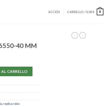
0
ACCEDI
CARRELLO /
0,00
€
 16550-40 MM
uantità
 AL CARRELLO
ia
,
replica rolex