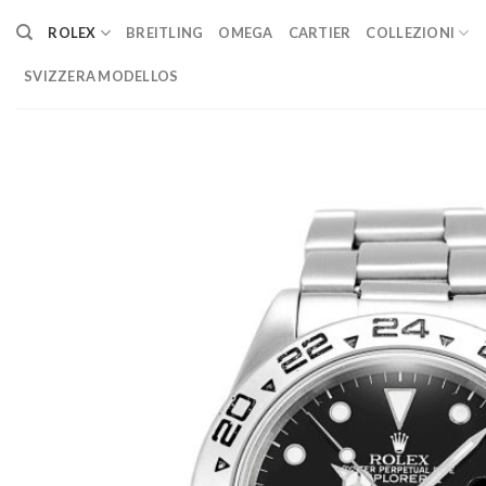
Skip
ROLEX
BREITLING
OMEGA
CARTIER
COLLEZIONI
to
content
SVIZZERA MODELLOS