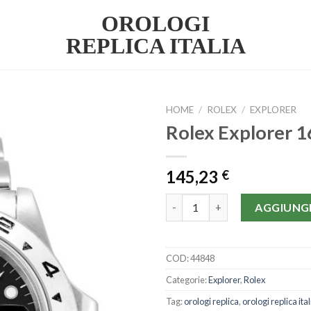
OROLOGI
REPLICA ITALIA
HOME
/
ROLEX
/
EXPLORER
Rolex Explorer
145,23
€
Rolex Explorer 16550-40 MM q
AGGIUNGI
COD:
44848
Categorie:
Explorer
,
Rolex
Tag:
orologi replica
,
orologi replica ital