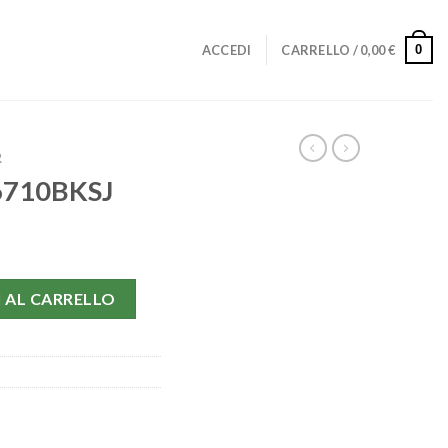
0
ACCEDI
CARRELLO /
0,00
€
R
26710BKSJ
tità
 AL CARRELLO