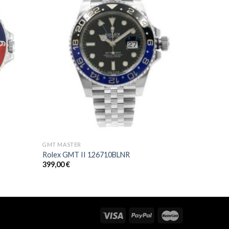
GMT MASTER
Rolex GMT II 126710BLNR
399,00
€