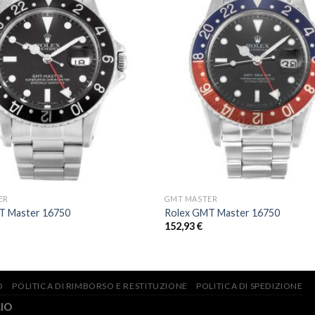
ER
GMT MASTER
T Master 16750
Rolex GMT Master 16750
152,93
€
O
POLITICA DI RIMBORSO E RESTITUZIONE
POLITICA DI SPEDIZIONE
.IO