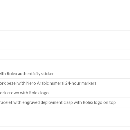
ith Rolex authenticity sticker
work bezel with Nero Arabic numeral 24-hour markers
work crown with Rolex logo
 bracelet with engraved deployment clasp with Rolex logo on top