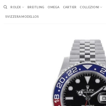
Skip
ROLEX
BREITLING
OMEGA
CARTIER
COLLEZIONI
to
content
SVIZZERA MODELLOS