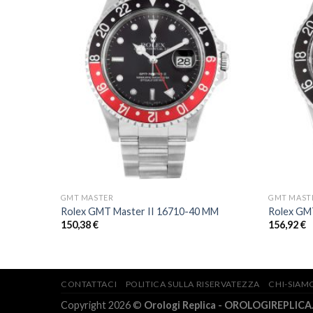
GMT MASTER
GMT MAST
Rolex GMT Master II 16710-40 MM
Rolex GM
150,38
€
156,92
€
CONTATTACI
POLITICA SULLA RISERVATEZZA
CHI-SIAM
Copyright 2026 ©
Orologi Replica - OROLOGIREPLICA