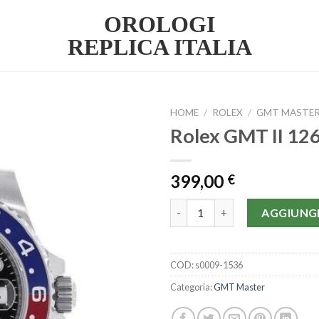
OROLOGI
REPLICA ITALIA
HOME
/
ROLEX
/
GMT MASTE
Rolex GMT II 1
399,00
€
Rolex GMT II 126710BKSJ quan
AGGIUNGI
COD:
s0009-1536
Categoria:
GMT Master