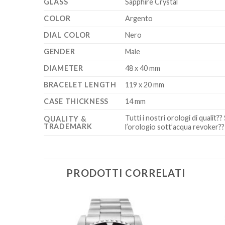
GLASS
Sapphire Crystal
COLOR
Argento
DIAL COLOR
Nero
GENDER
Male
DIAMETER
48 x 40 mm
BRACELET LENGTH
119 x 20 mm
CASE THICKNESS
14 mm
Tutti i nostri orologi di quali
QUALITY &
TRADEMARK
l’orologio sott’acqua revoker?? 
PRODOTTI CORRELATI