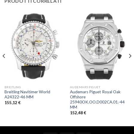
PRODOTTI CORRELATI
BREITLING
AUDEMARS PIGUET
Breitling Navitimer World
Audemars Piguet Royal Oak
A24322-46 MM
Offshore
25940OK.OO.D002CA.01.-44
155,12
€
MM
152,48
€