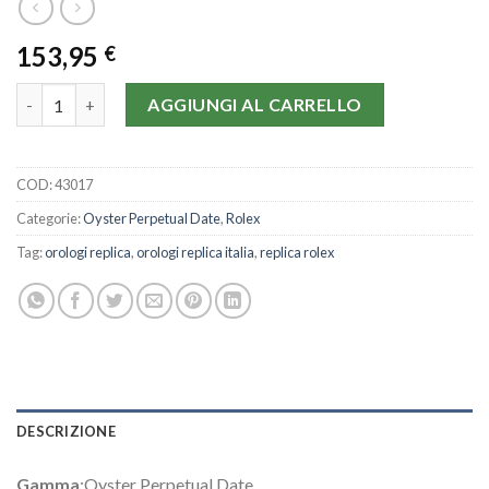
153,95
€
Rolex Oyster Perpetual Date 15223-34 MM quantità
AGGIUNGI AL CARRELLO
COD:
43017
Categorie:
Oyster Perpetual Date
,
Rolex
Tag:
orologi replica
,
orologi replica italia
,
replica rolex
DESCRIZIONE
Gamma
:Oyster Perpetual Date