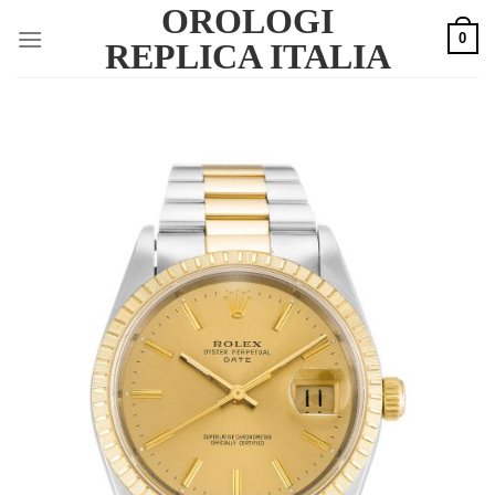
OROLOGI
Skip
0
to
REPLICA ITALIA
content