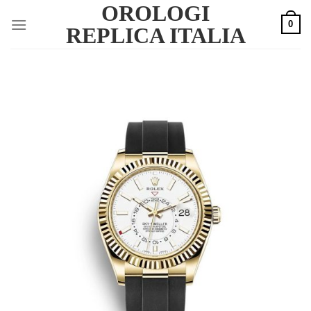
OROLOGI
Skip
0
to
REPLICA ITALIA
content