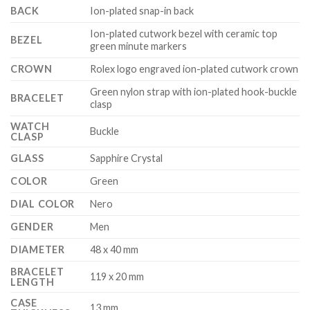
BACK
Ion-plated snap-in back
Ion-plated cutwork bezel with ceramic top
BEZEL
green minute markers
CROWN
Rolex logo engraved ion-plated cutwork crown
Green nylon strap with ion-plated hook-buckle
BRACELET
clasp
WATCH
Buckle
CLASP
GLASS
Sapphire Crystal
COLOR
Green
DIAL COLOR
Nero
GENDER
Men
DIAMETER
48 x 40 mm
BRACELET
119 x 20 mm
LENGTH
CASE
13 mm