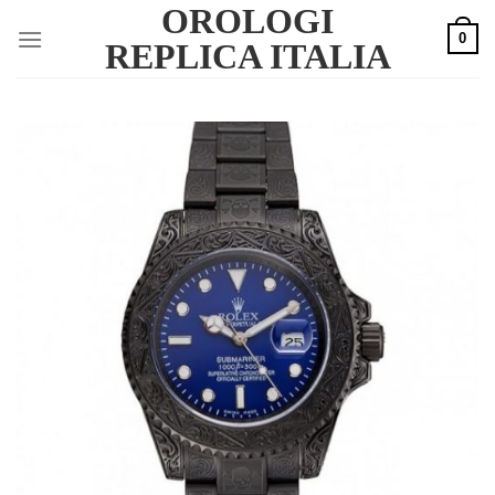
OROLOGI
Skip
0
to
REPLICA ITALIA
content