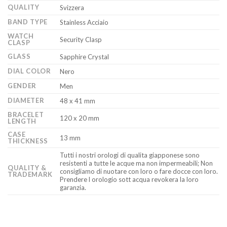
QUALITY
Svizzera
BAND TYPE
Stainless Acciaio
WATCH
Security Clasp
CLASP
GLASS
Sapphire Crystal
DIAL COLOR
Nero
GENDER
Men
DIAMETER
48 x 41 mm
BRACELET
120 x 20 mm
LENGTH
CASE
13 mm
THICKNESS
Tutti i nostri orologi di qualita giapponese sono
resistenti a tutte le acque ma non impermeabili; Non
QUALITY &
consigliamo di nuotare con loro o fare docce con loro.
TRADEMARK
Prendere l orologio sott acqua revokera la loro
garanzia.