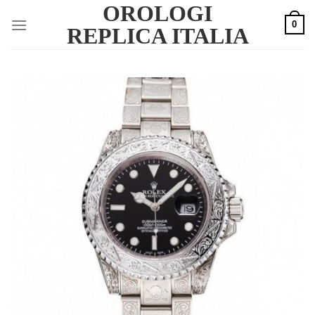
OROLOGI
Skip
0
to
REPLICA ITALIA
content