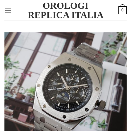
OROLOGI
Skip
0
to
REPLICA ITALIA
content