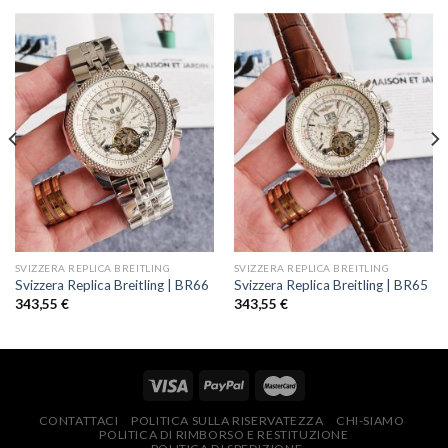
SVIZZERA REPLICA BREITLING
SVIZZERA REPLICA BREITLING
Svizzera Replica Breitling | BR66
Svizzera Replica Breitling | BR65
343,55
€
343,55
€
CONTATTACI
POLITICA SULLA RISERVATEZZA
CHI-SIAMO
POLITICA DI RIMBORSO E RESTITUZIONE