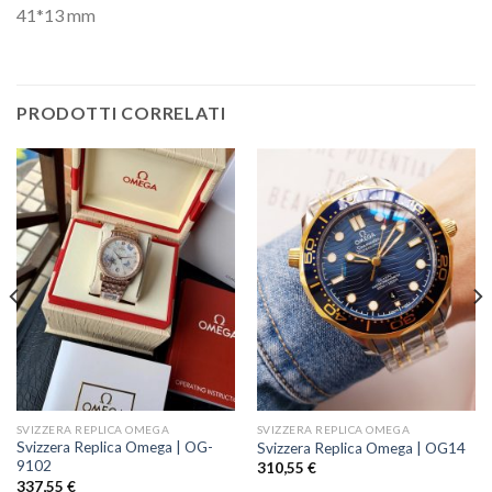
41*13 mm
PRODOTTI CORRELATI
SVIZZERA REPLICA OMEGA
SVIZZERA REPLICA OMEGA
Svizzera Replica Omega | OG-
Svizzera Replica Omega | OG14
9102
310,55
€
337,55
€