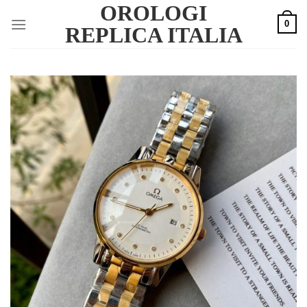
OROLOGI
Skip
0
to
REPLICA ITALIA
content