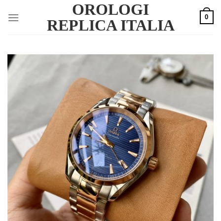
OROLOGI
Skip
0
to
REPLICA ITALIA
content