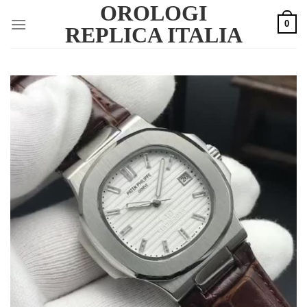
OROLOGI
Skip
0
to
REPLICA ITALIA
content