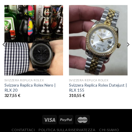
SVIZZERA REPLICA ROLEX
SVIZZERA REPLICA ROLEX
Svizzera Replica Rolex Nero |
Svizzera Replica Rolex Datejust |
RLX 20
RLX 155
327,55
€
310,55
€
CONTATTACI
POLITICA SULLA RISERVATEZZA
CHI-SIAMO