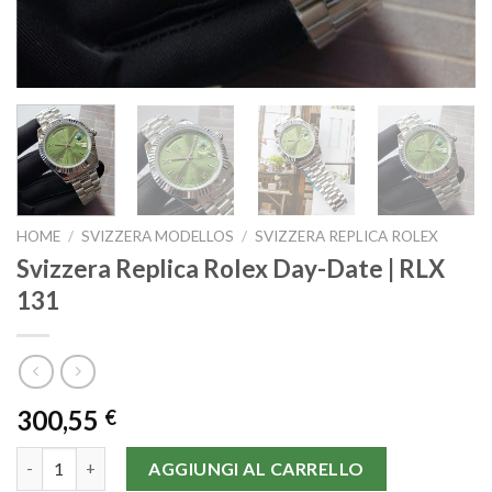
HOME
/
SVIZZERA MODELLOS
/
SVIZZERA REPLICA ROLEX
Svizzera Replica Rolex Day-Date | RLX
131
300,55
€
Svizzera Replica Rolex Day-Date | RLX 131 quantità
AGGIUNGI AL CARRELLO