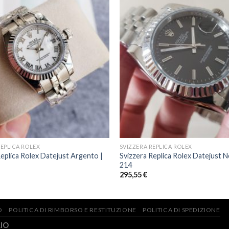
REPLICA ROLEX
SVIZZERA REPLICA ROLEX
Replica Rolex Datejust Argento |
Svizzera Replica Rolex Datejust N
214
295,55
€
O
POLITICA DI RIMBORSO E RESTITUZIONE
POLITICA DI SPEDIZIONE
.IO