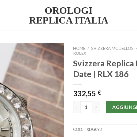
OROLOGI
REPLICA ITALIA
HOME
/
SVIZZERA MODELLOS
ROLEX
Svizzera Replica
Date | RLX 186
332,55
€
Svizzera Replica Rolex Day-Dat
AGGIUNGI
COD:
TXDG093