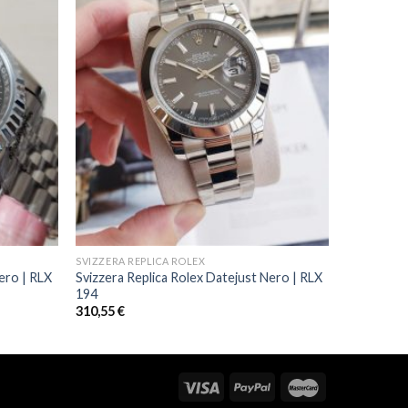
SVIZZERA REPLICA ROLEX
ero | RLX
Svizzera Replica Rolex Datejust Nero | RLX
194
310,55
€