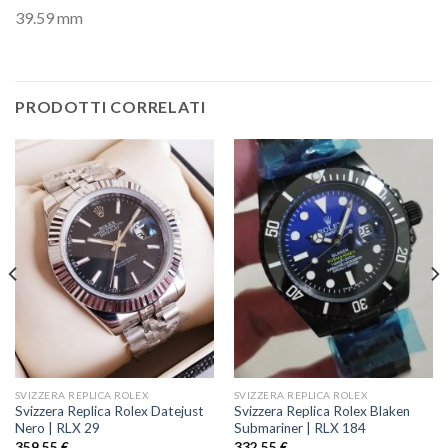
39.59 mm
PRODOTTI CORRELATI
SVIZZERA REPLICA ROLEX
SVIZZERA REPLICA ROLEX
Svizzera Replica Rolex Datejust
Svizzera Replica Rolex Blaken
Nero | RLX 29
Submariner | RLX 184
359,55
€
332,55
€