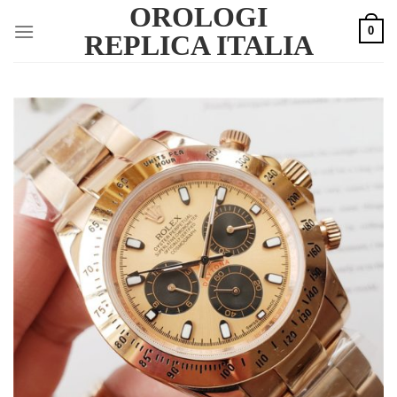
OROLOGI
Skip
0
to
REPLICA ITALIA
content