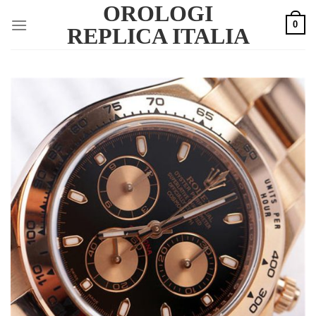
OROLOGI
Skip
0
to
REPLICA ITALIA
content