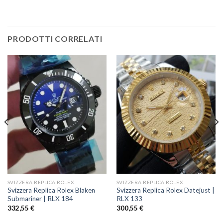
PRODOTTI CORRELATI
SVIZZERA REPLICA ROLEX
SVIZZERA REPLICA ROLEX
Svizzera Replica Rolex Blaken
Svizzera Replica Rolex Datejust |
Submariner | RLX 184
RLX 133
332,55
€
300,55
€