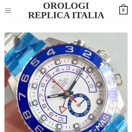
OROLOGI
Skip
0
to
REPLICA ITALIA
content