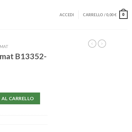
0
ACCEDI
CARRELLO /
0,00
€
MAT
omat B13352-
40 MM quantità
 AL CARRELLO