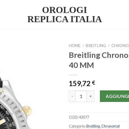
OROLOGI
REPLICA ITALIA
HOME
/
BREITLING
/
CHRONO
Breitling Chron
40 MM
159,72
€
Breitling Chronomat B13352-
AGGIUNGI
COD:
42077
Categorie:
Breitling
,
Chronomat