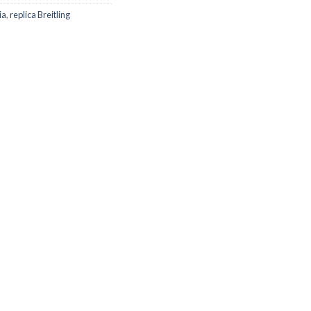
ia
,
replica Breitling