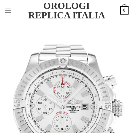
OROLOGI
Skip
0
to
REPLICA ITALIA
content