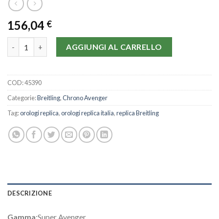
156,04
€
Breitling Super Avenger A13370-48.4 MM quantità
AGGIUNGI AL CARRELLO
COD:
45390
Categorie:
Breitling
,
Chrono Avenger
Tag:
orologi replica
,
orologi replica italia
,
replica Breitling
DESCRIZIONE
Gamma
:Super Avenger