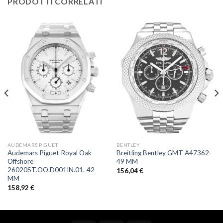
PRODOTTI CORRELATI
AUDEMARS PIGUET
BENTLEY
Audemars Piguet Royal Oak
Breitling Bentley GMT A47362-
Offshore
49 MM
26020ST.OO.D001IN.01.-42
156,04
€
MM
158,92
€