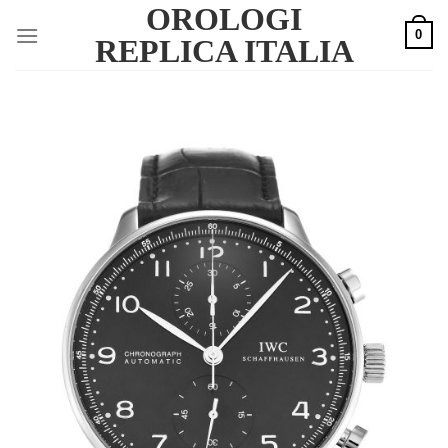
OROLOGI
Skip
0
to
REPLICA ITALIA
content