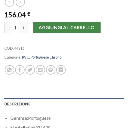
156,04
€
IWC Portuguese Chrono IW371438-40.9 MM quantità
AGGIUNGI AL CARRELLO
COD:
44216
Categorie:
IWC
,
Portuguese Chrono
DESCRIZIONE
Gamma:
Portuguese
Modello:
IW371438