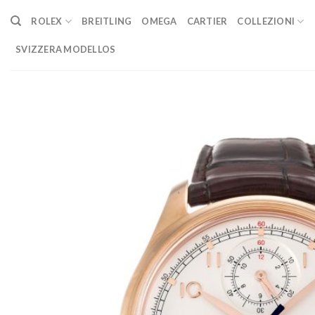
Skip
ROLEX
BREITLING
OMEGA
CARTIER
COLLEZIONI
to
content
SVIZZERA MODELLOS