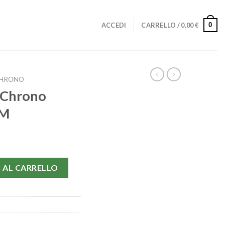
0
ACCEDI
CARRELLO /
0,00
€
CHRONO
 Chrono
MM
0402-42 MM quantità
 AL CARRELLO