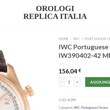
OROLOGI
REPLICA ITALIA
HOME
/
IWC
/
PORTUGUESE 
IWC Portuguese
IW390402-42 
156,04
€
IWC Portuguese Chrono IW39
AGGIUNGI
COD:
41299
Categorie:
IWC
,
Portuguese Chrono