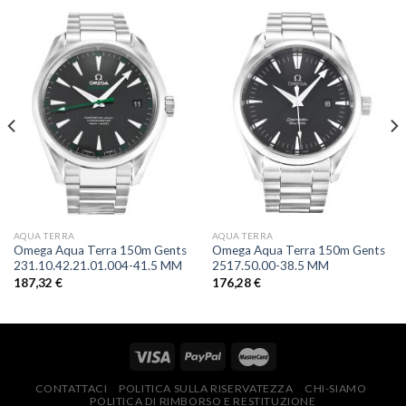
AQUA TERRA
AQUA TERRA
Omega Aqua Terra 150m Gents
Omega Aqua Terra 150m Gents
231.10.42.21.01.004-41.5 MM
2517.50.00-38.5 MM
187,32
€
176,28
€
CONTATTACI
POLITICA SULLA RISERVATEZZA
CHI-SIAMO
POLITICA DI RIMBORSO E RESTITUZIONE