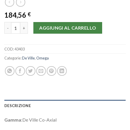
184,56
€
Omega De Ville Co-Axial 4532.31.00-38.7 MM quantità
AGGIUNGI AL CARRELLO
COD:
43403
Categorie:
De Ville
,
Omega
DESCRIZIONE
Gamma
:De Ville Co-Axial