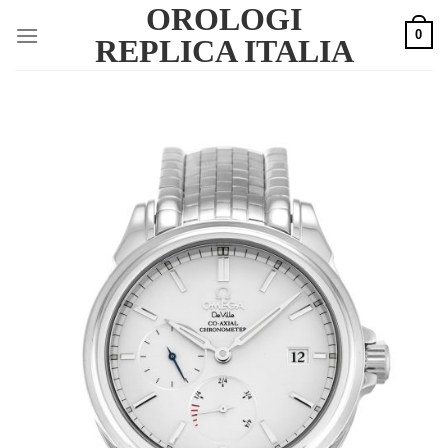
OROLOGI
Skip
0
to
REPLICA ITALIA
content