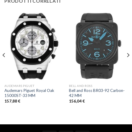
PRODOTTI CORRELATI
AUDEMARS PIGUET
BELL AND ROSS
Audemars Piguet Royal Oak
Bell and Ross BR03-92 Carbon-
15000ST-33 MM
42 MM
157,88
€
156,04
€