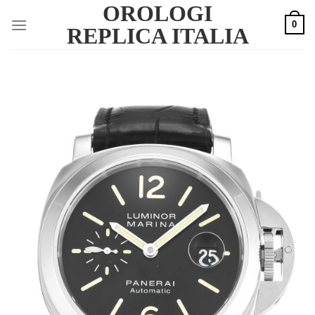
OROLOGI
Skip
0
to
REPLICA ITALIA
content