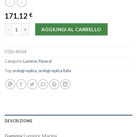
171,12
€
Panerai Luminor Marina PAM00104-44 MM quantità
AGGIUNGI AL CARRELLO
COD:
41554
Categorie:
Luminor
,
Panerai
Tag:
orologi replica
,
orologi replica italia
DESCRIZIONE
Gamma
:Luminor Marina