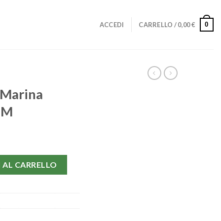
0
ACCEDI
CARRELLO /
0,00
€
 Marina
MM
0164-44 MM quantità
 AL CARRELLO