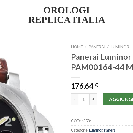
OROLOGI
REPLICA ITALIA
HOME
/
PANERAI
/
LUMINOR
Panerai Luminor
PAM00164-44 
176,64
€
Panerai Luminor Marina PAM0
AGGIUNGI
COD:
43584
Categorie:
Luminor
,
Panerai