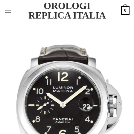
OROLOGI
Skip
0
to
REPLICA ITALIA
content