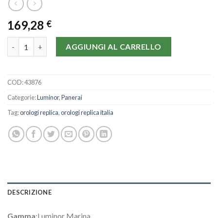
169,28
€
Panerai Luminor Marina PAM00164-44 MM quantità
AGGIUNGI AL CARRELLO
COD:
43876
Categorie:
Luminor
,
Panerai
Tag:
orologi replica
,
orologi replica italia
DESCRIZIONE
Gamma
:Luminor Marina